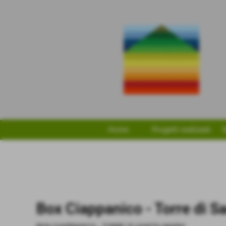
Home
Progetti realizzati
S
Box Ciappanico - Torre di S