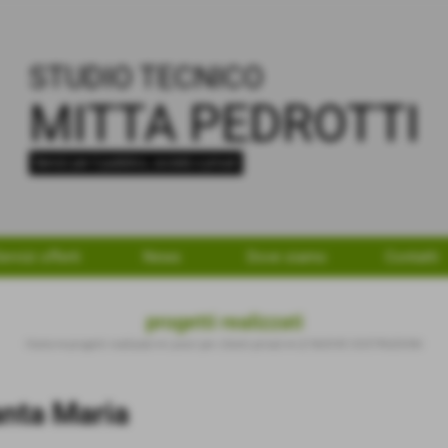
STUDIO TECNICO
MITTA PEDROTTI
Servizi per il pubblico, società e privati
ervizi offerti
News
Dove siamo
Contatti
progetti realizzati
Home
>
progetti realizzati
>
Lavori per clienti privati
>
LE NUOVE COSTRUZIONI
anta Maria