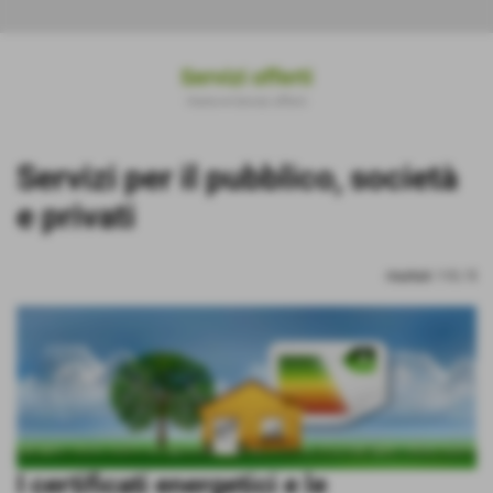
Servizi offerti
Home
>
Servizi offerti
Invia
Servizi per il pubblico, società
e privati
risultati: 1-5 / 5
I certificati energetici e le