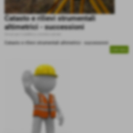
Catasto e rilievi strumentali
altimetrici - successioni
Servizi per il pubblico, società e privati
Catasto e rilievi strumentali altimetrici - successioni
CONTINUA