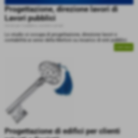
Progettazione, direzione lavori di
Lavori pubblici
Servizi per il pubblico, società e privati
Lo studio si occupa di progettazione, direzione lavori e
contabilità ai sensi della Merloni su incarico di enti pubblici
CONTINUA
Progettazione di edifici per clienti