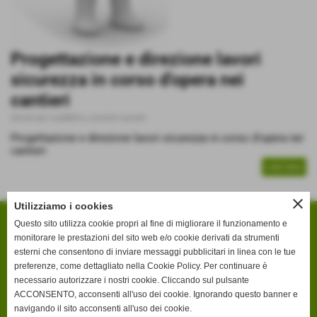
Progettazione e direzione lavori
sicurezza in corso d'opera nei
cantieri
Servizi per il pubblico, società e privati
Progettazione e direzione lavori sicurezza in corso d'opera nei
cantieri
CONTINUA
close
Utilizziamo i cookies
Questo sito utilizza cookie propri al fine di migliorare il funzionamento e
monitorare le prestazioni del sito web e/o cookie derivati da strumenti
Via Funivia, 52 C
esterni che consentono di inviare messaggi pubblicitari in linea con le tue
23023 Chiesa in Valmalenco (SONDRIO)
preferenze, come dettagliato nella Cookie Policy. Per continuare è
Tel. 0342 - 454155
necessario autorizzare i nostri cookie. Cliccando sul pulsante
ACCONSENTO, acconsenti all'uso dei cookie. Ignorando questo banner e
navigando il sito acconsenti all'uso dei cookie.